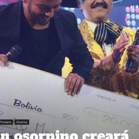
Primero
Osorno
n osornino creará