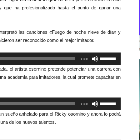
y que ha profesionalizado hasta el punto de ganar una
interpretó las canciones «Fuego de noche nieve de día» y
hicieron ser reconocido como el mejor imitador.
Utiliza
00:00
las
da, el artista osornino pretende potenciar una carrera con
teclas
 una academia para imitadores, la cual promete capacitar en
de
flecha
arriba/abajo
Utiliza
00:00
para
las
aumentar
un sueño anhelado para el Ricky osornino y ahora lo podrá
teclas
o
cuna de los nuevos talentos.
de
disminuir
flecha
el