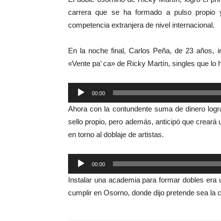
carrera que se ha formado a pulso propio 
competencia extranjera de nivel internacional.
En la noche final, Carlos Peña, de 23 años, 
«Vente pa’ ca» de Ricky Martín, singles que lo 
Reproductor
00:00
de
Ahora con la contundente suma de dinero logra
audio
sello propio, pero además, anticipó que creará
en torno al doblaje de artistas.
Reproductor
00:00
de
Instalar una academia para formar dobles era 
audio
cumplir en Osorno, donde dijo pretende sea la 