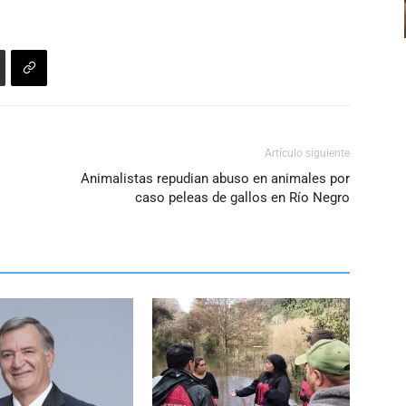
arriba/abajo
volumen.
para
aumentar
o
disminuir
el
volumen.
Artículo siguiente
Animalistas repudian abuso en animales por
caso peleas de gallos en Río Negro