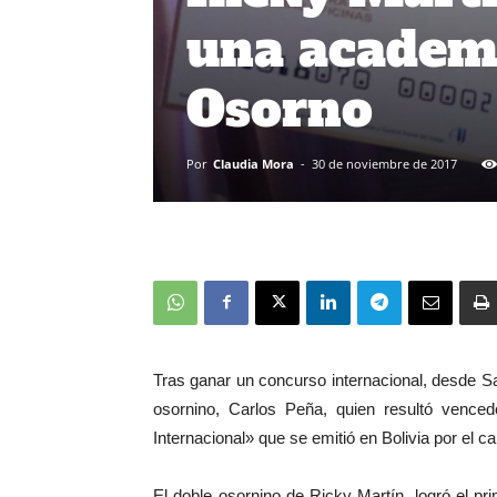
una academi
Osorno
Por
Claudia Mora
-
30 de noviembre de 2017
Tras ganar un concurso internacional, desde S
osornino, Carlos Peña, quien resultó venced
Internacional» que se emitió en Bolivia por el ca
El doble osornino de Ricky Martín, logró el p