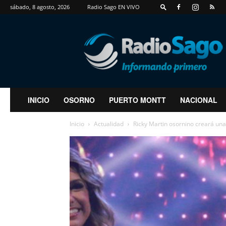
sábado, 8 agosto, 2026
Radio Sago EN VIVO
RadioSago
INICIO
OSORNO
PUERTO MONTT
NACIONAL
Inicio
Actualidad
Ricky Martin osornino creará un