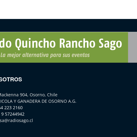
SOTROS
Mackenna 904, Osorno, Chile
ICOLA Y GANADERA DE OSORNO A.G.
64 223 2160
 9 57244942
sa@radiosago.cl