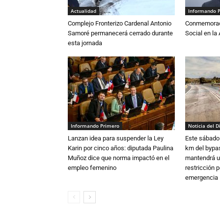
Actualidad
Informando 
Complejo Fronterizo Cardenal Antonio
Conmemoraci
Samoré permanecerá cerrado durante
Social en l
esta jornada
Informando Primero
Noticia del D
Lanzan idea para suspender la Ley
Este sábado 
Karin por cinco años: diputada Paulina
km del bypas
Muñoz dice que norma impactó en el
mantendrá u
empleo femenino
restricción p
emergencia