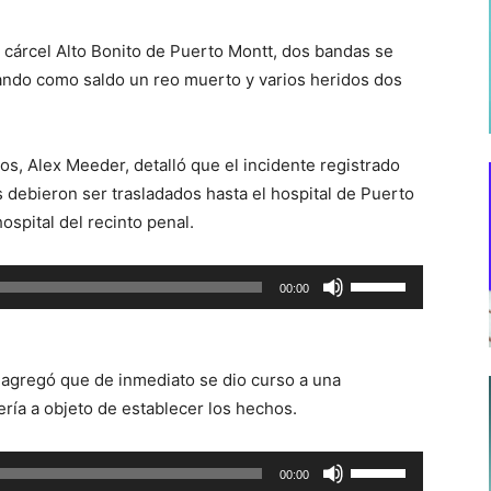
 la cárcel Alto Bonito de Puerto Montt, dos bandas se
ndo como saldo un reo muerto y varios heridos dos
gos, Alex Meeder, detalló que el incidente registrado
 debieron ser trasladados hasta el hospital de Puerto
ospital del recinto penal.
Utiliza
00:00
las
teclas
de
a, agregó que de inmediato se dio curso a una
flecha
ría a objeto de establecer los hechos.
arriba/abajo
para
Utiliza
00:00
aumentar