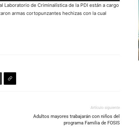
las
o
l Laboratorio de Criminalística de la PDI están a cargo
teclas
disminuir
lizaron armas cortopunzantes hechizas con la cual
de
el
flecha
volumen.
arriba/abajo
para
aumentar
o
disminuir
el
volumen.
Artículo siguiente
Adultos mayores trabajarán con niños del
programa Familia de FOSIS