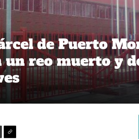
cárcel de Puerto Mo
 un reo muerto y d
ves