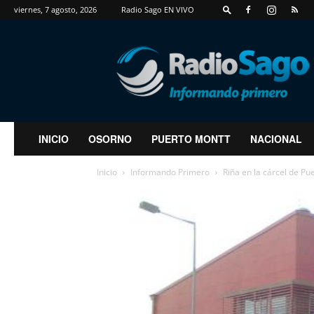
viernes, 7 agosto, 2026
Radio Sago EN VIVO
RadioSago
INICIO
OSORNO
PUERTO MONTT
NACIONAL
Inicio
Informando Primero
Riña en la cárcel de Pu