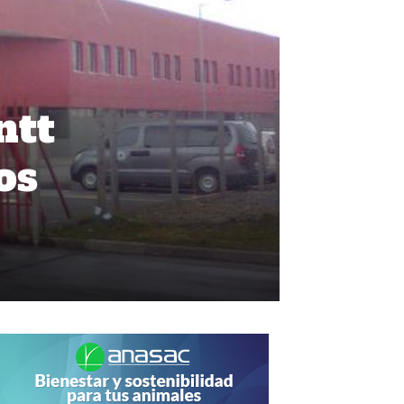
ntt
os