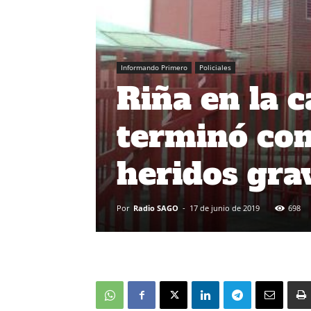
Informando Primero
Policiales
Riña en la 
terminó con
heridos gra
Por
Radio SAGO
-
17 de junio de 2019
698