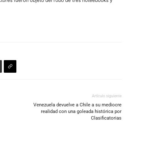
ectores fueron objeto del robo de tres noteebooks y
Artículo siguiente
Venezuela devuelve a Chile a su mediocre
realidad con una goleada histórica por
Clasificatorias