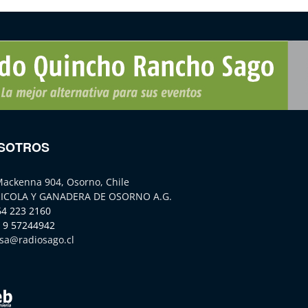
SOTROS
Mackenna 904, Osorno, Chile
ICOLA Y GANADERA DE OSORNO A.G.
64 223 2160
 9 57244942
sa@radiosago.cl