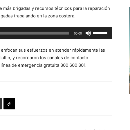
teclas
 más brigadas y recursos técnicos para la reparación
de
gadas trabajando en la zona costera.
flecha
arriba/abajo
Utiliza
00:00
para
las
aumentar
teclas
o
 enfocan sus esfuerzos en atender rápidamente las
de
disminuir
ullín, y recordaron los canales de contacto
flecha
el
a línea de emergencia gratuita 800 600 801.
arriba/abajo
volumen.
para
aumentar
o
disminuir
el
volumen.