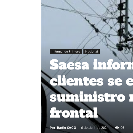
Informando Primero
Nacional
Saesa infor
clientes se
suministro 
frontal
Por
Radio SAGO
-
6 de abril de 2024
96