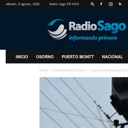
sábado, 8 agosto, 2026
Radio Sago EN VIVO
RadioSago
INICIO
OSORNO
PUERTO MONTT
NACIONAL
Inicio
Informando Primero
Saesa informa que el 9