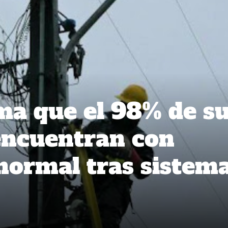
ma que el 98% de s
 encuentran con
normal tras sistem