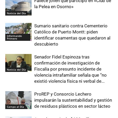
Fallece joven que participó en «Club de
la Pelea en Osorno»
Noticia del Día
Sumario sanitario contra Cementerio
Católico de Puerto Montt: piden
Informando
identificar osamentas que quedaron al
Primero
descubierto
Senador Fidel Espinoza tras
confirmación de investigación de
Fiscalía por presunto incidente de
Noticia del Día
violencia intrafamiliar señala que “no
existió violencia física ni verbal de...
ProREP y Consorcio Lechero
impulsarán la sustentabilidad y gestión
de residuos plásticos en sector lácteo
Campo al Día