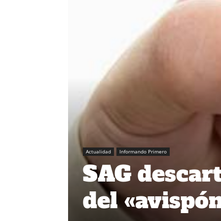
Actualidad
Informando Primero
SAG descart
del «avispó