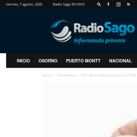
viernes, 7 agosto, 2026
Radio Sago EN VIVO
RadioSago
INICIO
OSORNO
PUERTO MONTT
NACIONAL
Inicio
Actualidad
SAG descartó presencia en Chile