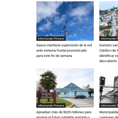
Informando Primero
Informando 
Saesa mantiene supervisión de la red
Sumario sani
ante sistema frontal pronosticado
Católico de 
para este fin de semana
identificar 
descubierto
Informando Primero
Informando 
Aprueban más de $620 millones para
Municipalida
equipar el futuro pabellón quirúrgico
camiones de 