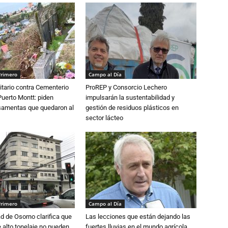
Primero
Campo al Día
tario contra Cementerio
ProREP y Consorcio Lechero
Puerto Montt: piden
impulsarán la sustentabilidad y
osamentas que quedaron al
gestión de residuos plásticos en
sector lácteo
Primero
Campo al Día
d de Osorno clarifica que
Las lecciones que están dejando las
alto tonelaje no pueden
fuertes lluvias en el mundo agrícola