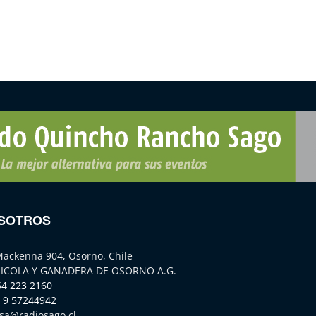
SOTROS
Mackenna 904, Osorno, Chile
ICOLA Y GANADERA DE OSORNO A.G.
64 223 2160
 9 57244942
sa@radiosago.cl