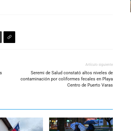
arriba/abajo
volumen.
para
aumentar
o
disminuir
el
volumen.
Artículo siguiente
s
Seremi de Salud constató altos niveles de
contaminación por coliformes fecales en Playa
Centro de Puerto Varas