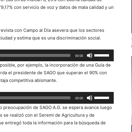
 79,17% con servicio de voz y datos de mala calidad y un
revista con Campo al Día asevera que los sectores
iudad y estima que es una discriminación social.
Utiliza
00:00
las
posible, por ejemplo, la incorporación de una Guía de
teclas
uerda el presidente de SAGO que superan el 90% con
de
taja competitiva abismante.
flecha
arriba/abajo
Utiliza
00:00
para
las
aumentar
sido preocupación de SAGO A.G. se espera avance luego
teclas
o
s se realizó con el Seremi de Agricultura y de
de
disminuir
e entregó toda la información para la búsqueda de
flecha
el