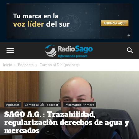
Inicio
Podcasts
Campo al Día (podcast)
Podcasts
Campo al Día (podcast)
Informando Primero
SAGO A.G. : Trazabilidad,
regularizaciòn derechos de agua y
mercados