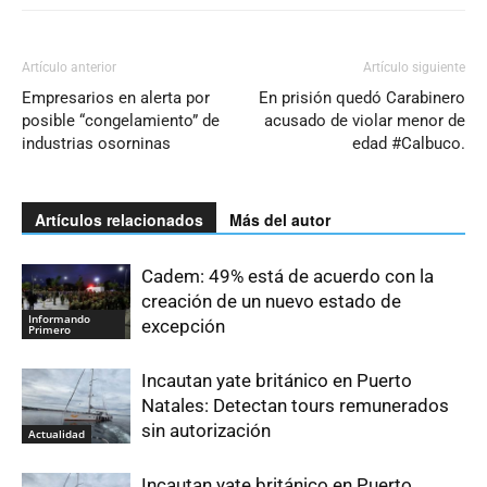
Artículo anterior
Artículo siguiente
Empresarios en alerta por
En prisión quedó Carabinero
posible “congelamiento” de
acusado de violar menor de
industrias osorninas
edad #Calbuco.
Artículos relacionados
Más del autor
Cadem: 49% está de acuerdo con la
creación de un nuevo estado de
Informando
excepción
Primero
Incautan yate británico en Puerto
Natales: Detectan tours remunerados
sin autorización
Actualidad
Incautan yate británico en Puerto