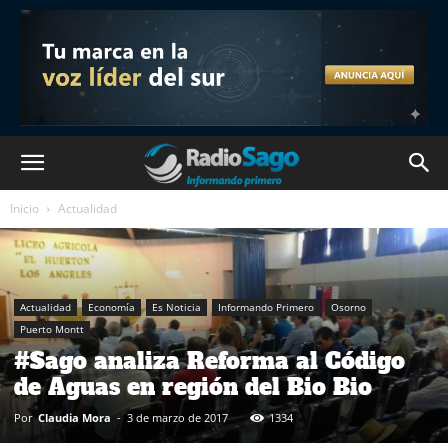
Inicio
Actualidad
Actualidad
Economía
Es Noticia
Informando Primero
Osorno
Puerto Montt
#Sago analiza Reforma al Código
de Aguas en región del Bio Bio
Por
Claudia Mora
-
3 de marzo de 2017
1334