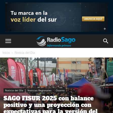
Inicio
Noticia del Día
Noticia del Día
Noticias Regionales
Osorno
SAGO FISUR 2025 con balance
positivo y una proyección con
expectativas para la versión del