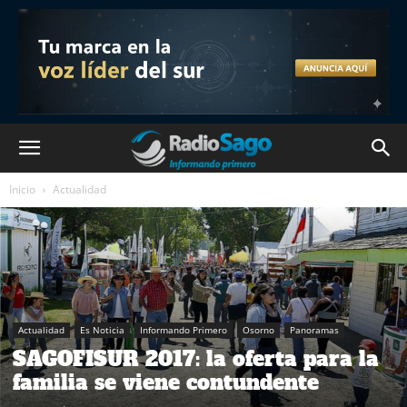
Inicio
Actualidad
Actualidad
Es Noticia
Informando Primero
Osorno
Panoramas
SAGOFISUR 2017: la oferta para la
familia se viene contundente