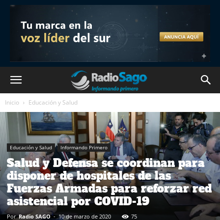
Inicio
Educación y Salud
Educación y Salud
Informando Primero
Salud y Defensa se coordinan para
disponer de hospitales de las
Fuerzas Armadas para reforzar red
asistencial por COVID-19
Por
Radio SAGO
-
10 de marzo de 2020
75