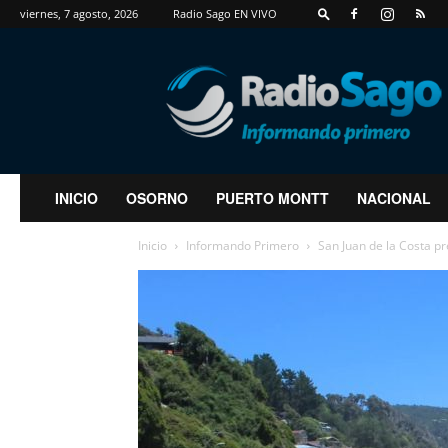
viernes, 7 agosto, 2026
Radio Sago EN VIVO
RadioSago
INICIO
OSORNO
PUERTO MONTT
NACIONAL
Inicio
Informando Primero
San Juan de la Costa pr