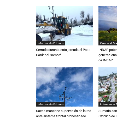
Informando Primero
Campo al Día
Cerrado durante esta jornada el Paso
INDAP poten
Cardenal Samoré
generacional
de INDAP
Informando Primero
Informando 
Saesa mantiene supervisión de la red
Sumario sani
ante sistema frontal pronosticado
Católico de 