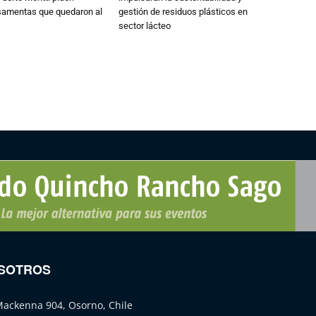
osamentas que quedaron al
gestión de residuos plásticos en
sector lácteo
SOTROS
Mackenna 904, Osorno, Chile