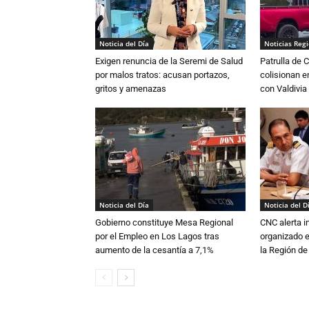
Noticia del Día
Noticias Reg
Exigen renuncia de la Seremi de Salud
Patrulla de 
por malos tratos: acusan portazos,
colisionan e
gritos y amenazas
con Valdivia
Noticia del Día
Noticia del D
Gobierno constituye Mesa Regional
CNC alerta in
por el Empleo en Los Lagos tras
organizado e
aumento de la cesantía a 7,1%
la Región d