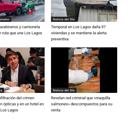
ionales
Noticia del Día
Carabineros y camioneta
Temporal en Los Lagos daña 97
n ruta que une Los Lagos
viviendas y se mantiene la alerta
preventiva
ía
Noticia del Día
filtración del crimen
Revelan red criminal que «maquilla
n ópticas y en un hotel en
salmones» descompuestos para su
e Los Lagos
venta