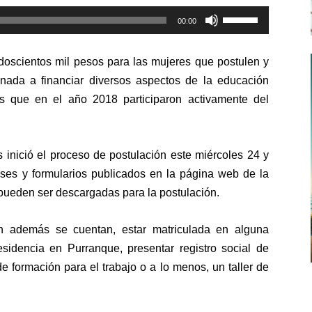
Utiliza
00:00
las
teclas
doscientos mil pesos para las mujeres que postulen y
de
inada a financiar diversos aspectos de la educación
flecha
es que en el año 2018 participaron activamente del
arriba/abajo
para
aumentar
 inició el proceso de postulación este miércoles 24 y
o
ases y formularios publicados en la página web de la
disminuir
ueden ser descargadas para la postulación.
el
volumen.
ión además se cuentan, estar matriculada en alguna
residencia en Purranque, presentar registro social de
de formación para el trabajo o a lo menos, un taller de