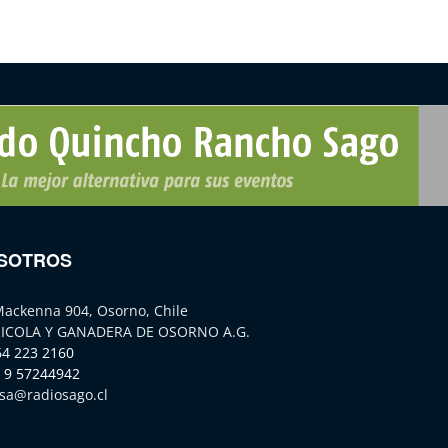
SOTROS
Mackenna 904, Osorno, Chile
ICOLA Y GANADERA DE OSORNO A.G.
64 223 2160
 9 57244942
sa@radiosago.cl