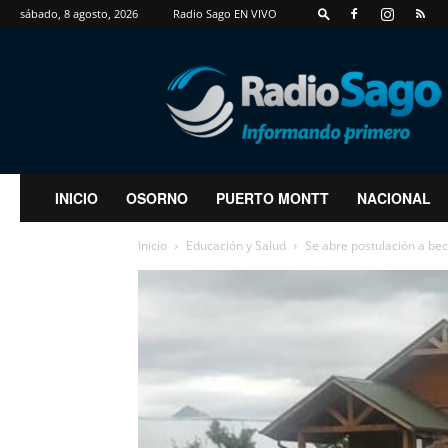
sábado, 8 agosto, 2026
Radio Sago EN VIVO
RadioSago
INICIO
OSORNO
PUERTO MONTT
NACIONAL
Inicio
Educación y Salud
Se abre postulación a bec