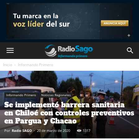
Inicio
Informando Primero
Informando Primero
Noticias Regionales
Se implementó barrera sanitaria
en Chiloé con controles preventivos
en Pargua y Chacao
Por
Radio SAGO
-
20 de marzo de 2020
1317