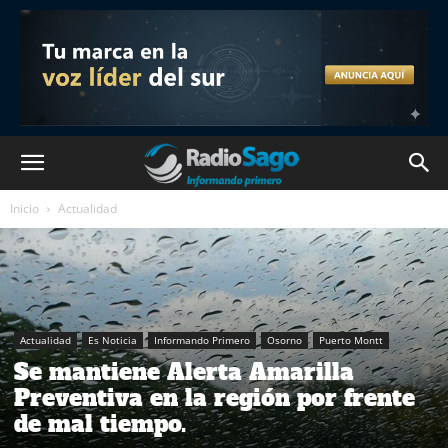
Inicio
Actualidad
Actualidad
Es Noticia
Informando Primero
Osorno
Puerto Montt
Se mantiene Alerta Amarilla
Preventiva en la región por frente
de mal tiempo.