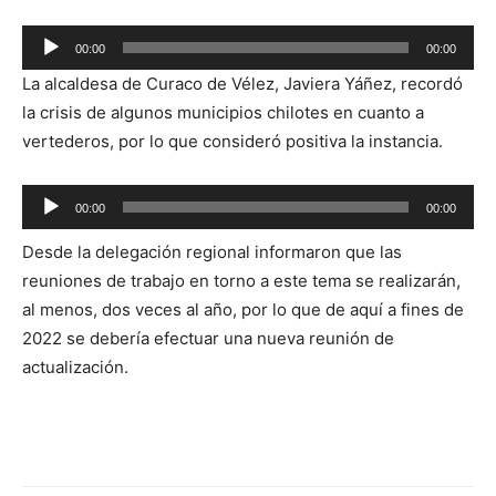
Reproductor
00:00
00:00
de
La alcaldesa de Curaco de Vélez, Javiera Yáñez, recordó
audio
la crisis de algunos municipios chilotes en cuanto a
vertederos, por lo que consideró positiva la instancia.
Reproductor
00:00
00:00
de
Desde la delegación regional informaron que las
audio
reuniones de trabajo en torno a este tema se realizarán,
al menos, dos veces al año, por lo que de aquí a fines de
2022 se debería efectuar una nueva reunión de
actualización.