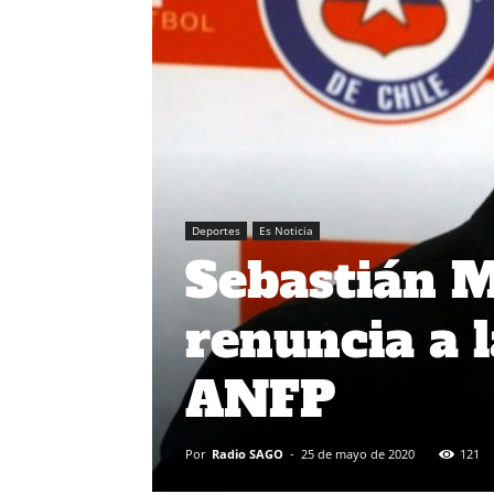
Deportes
Es Noticia
Sebastián M
renuncia a l
ANFP
Por
Radio SAGO
-
25 de mayo de 2020
121