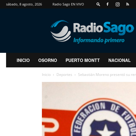
sábado, 8 agosto, 2026
Radio Sago EN VIVO
RadioSago
INICIO
OSORNO
PUERTO MONTT
NACIONAL
Inicio
Deportes
Sebastián Moreno presentó su ren