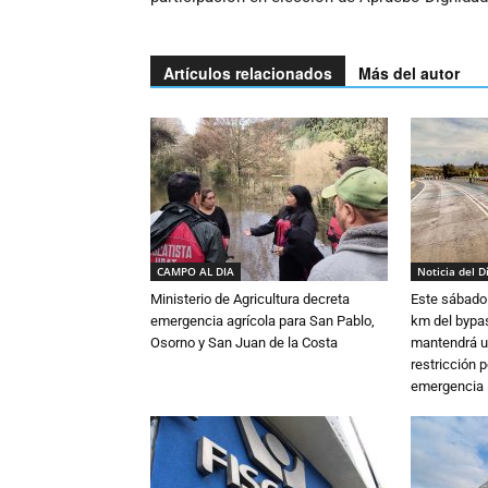
Artículos relacionados
Más del autor
CAMPO AL DIA
Noticia del D
Ministerio de Agricultura decreta
Este sábado 
emergencia agrícola para San Pablo,
km del bypas
Osorno y San Juan de la Costa
mantendrá u
restricción p
emergencia