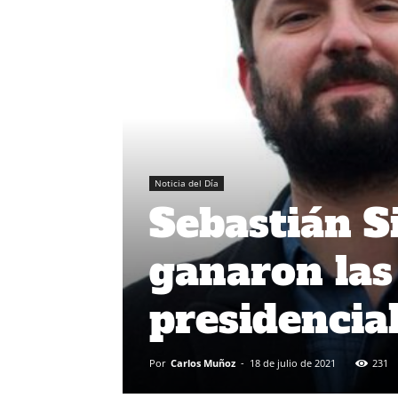
Noticia del Día
Sebastián Si
ganaron las
presidencia
Por
Carlos Muñoz
-
18 de julio de 2021
231