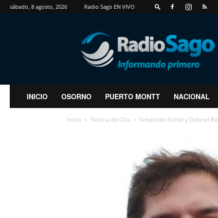
sábado, 8 agosto, 2026
Radio Sago EN VIVO
RadioSago
INICIO
OSORNO
PUERTO MONTT
NACIONAL
Inicio
Noticia del Día
Sebastián Sichel y Gabriel B