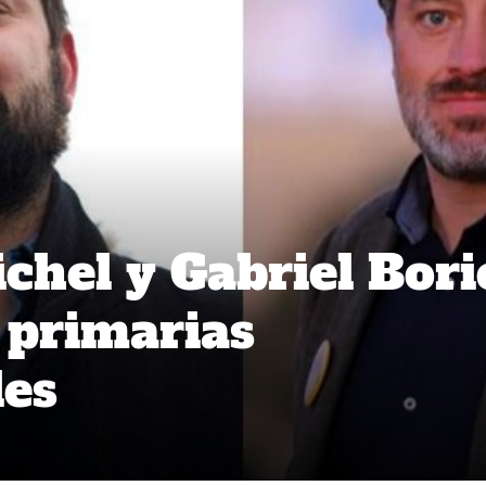
chel y Gabriel Bori
 primarias
les