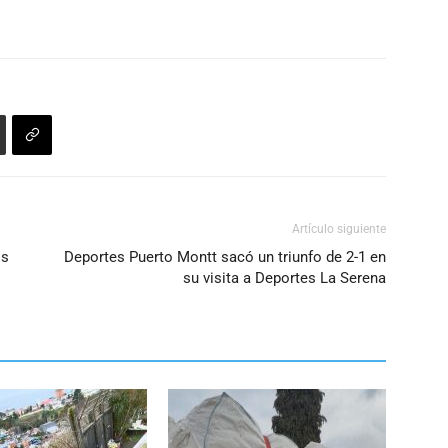
flecha
arriba/abajo
para
aumentar
o
disminuir
el
volumen.
Artículo siguiente
os
Deportes Puerto Montt sacó un triunfo de 2-1 en
su visita a Deportes La Serena