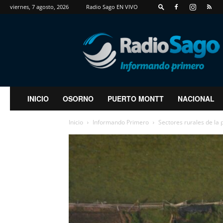
viernes, 7 agosto, 2026
Radio Sago EN VIVO
RadioSago
INICIO
OSORNO
PUERTO MONTT
NACIONAL
Inicio
Informando Primero
Sectores rurales de la 