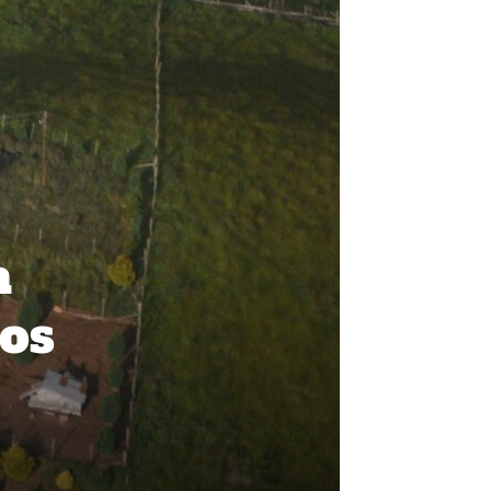
a
dos