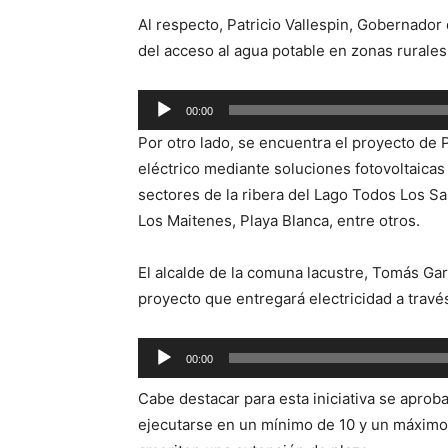
Al respecto, Patricio Vallespin, Gobernador 
del acceso al agua potable en zonas rurales
Reproductor
00:00
de
Por otro lado, se encuentra el proyecto de 
audio
eléctrico mediante soluciones fotovoltaicas
sectores de la ribera del Lago Todos Los San
Los Maitenes, Playa Blanca, entre otros.
El alcalde de la comuna lacustre, Tomás Gar
proyecto que entregará electricidad a travé
Reproductor
00:00
de
Cabe destacar para esta iniciativa se aprob
audio
ejecutarse en un mínimo de 10 y un máximo 