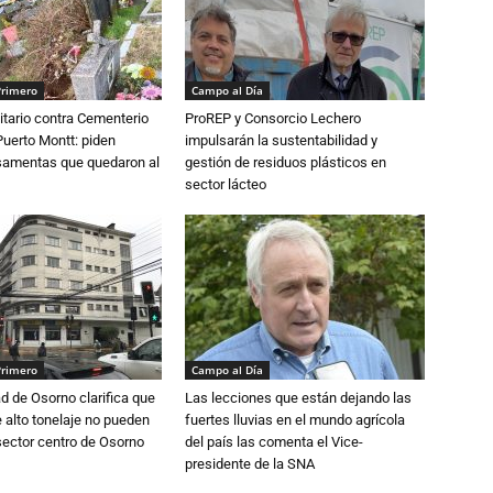
Primero
Campo al Día
tario contra Cementerio
ProREP y Consorcio Lechero
Puerto Montt: piden
impulsarán la sustentabilidad y
osamentas que quedaron al
gestión de residuos plásticos en
sector lácteo
Primero
Campo al Día
d de Osorno clarifica que
Las lecciones que están dejando las
alto tonelaje no pueden
fuertes lluvias en el mundo agrícola
 sector centro de Osorno
del país las comenta el Vice-
presidente de la SNA