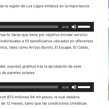
de la región de Los Lagos enfatizó en la importancia
Utiliza
00:00
las
Puerto Varas que tiene por objetivo brindar servicio
teclas
 individuales a 55 beneficiarios ubicados en diferentes
de
tos, tales como Arroyo Bonito, El Escape, El Callao,
flecha
arriba/abajo
para
ate, expresó gratitud tras la aprobación de este
aumentar
s de paneles solares
o
disminuir
Utiliza
00:00
el
las
volumen.
aron 870 millones 94 mil pesos, la cual debiera
teclas
de 12 meses; salvo que las condiciones climáticas
de