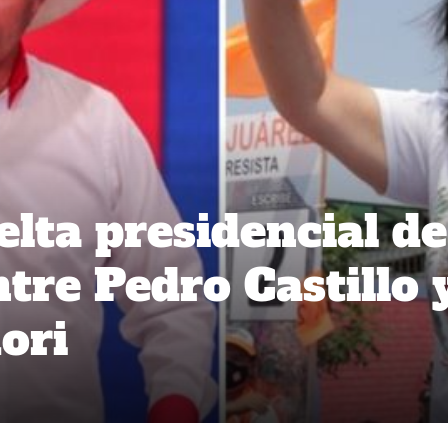
lta presidencial de
tre Pedro Castillo 
ori