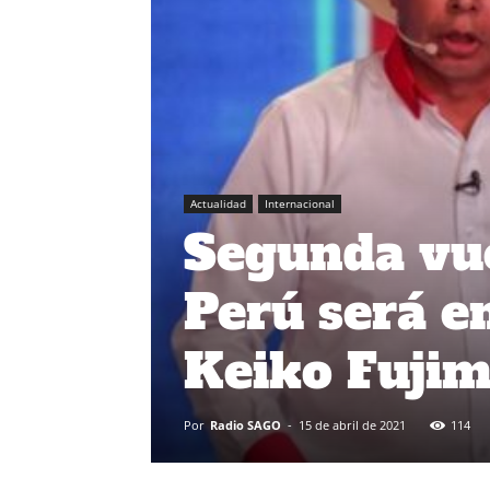
Actualidad
Internacional
Segunda vue
Perú será en
Keiko Fujim
Por
Radio SAGO
-
15 de abril de 2021
114