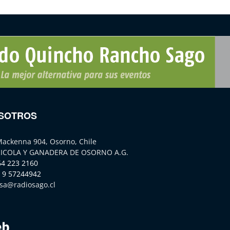
SOTROS
Mackenna 904, Osorno, Chile
ICOLA Y GANADERA DE OSORNO A.G.
64 223 2160
 9 57244942
sa@radiosago.cl