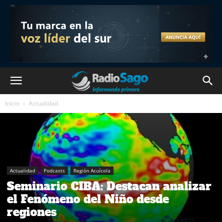
Inicio
Actualidad
Actualidad
Podcasts
Región Acuícola
Seminario CIBA: Destacan analizar
el Fenómeno del Niño desde
regiones