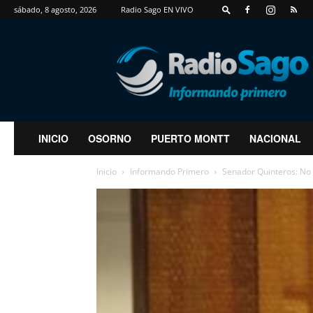
sábado, 8 agosto, 2026
Radio Sago EN VIVO
RadioSago
INICIO
OSORNO
PUERTO MONTT
NACIONAL
Inicio
Informando Primero
Senador Quinteros: No 