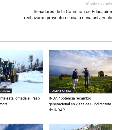
volumen.
Artículo siguiente
r
Senadores de la Comisión de Educación
rechazaron proyecto de «sala cuna universal»
Primero
CAMPO AL DIA
nte esta jornada el Paso
INDAP potencia recambio
amoré
generacional en visita de Subdirectora
de INDAP