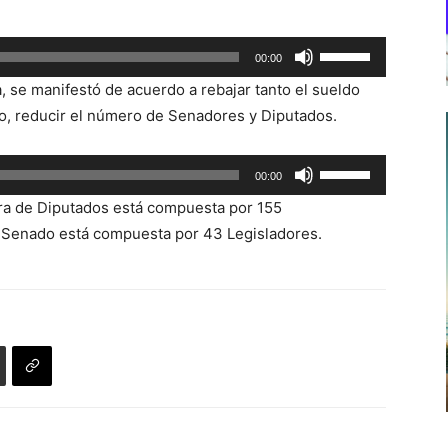
Utiliza
00:00
las
a, se manifestó de acuerdo a rebajar tanto el sueldo
teclas
o, reducir el número de Senadores y Diputados.
de
flecha
Utiliza
00:00
arriba/abajo
las
para
ara de Diputados está compuesta por 155
teclas
aumentar
l Senado está compuesta por 43 Legisladores.
de
o
flecha
disminuir
arriba/abajo
el
para
volumen.
aumentar
o
disminuir
el