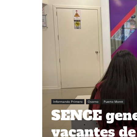
Informando Primero
Osorno
Puerto Montt
SENCE gene
vacantes de