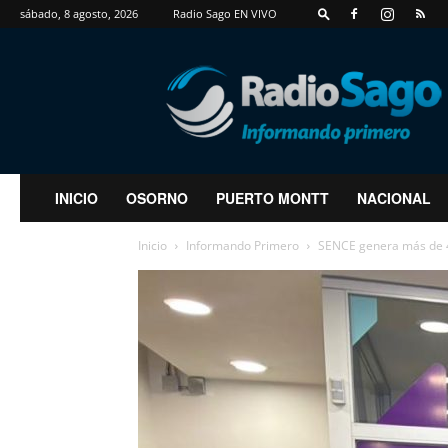
sábado, 8 agosto, 2026
Radio Sago EN VIVO
RadioSago
INICIO
OSORNO
PUERTO MONTT
NACIONAL
Inicio
Informando Primero
SENCE genera más de 4