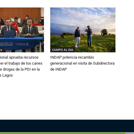
ía
CAMPO AL DIA
ional aprueba recursos
INDAP potencia recambio
er el trabajo de los canes
generacional en visita de Subdirectora
e drogas de la PDI en la
de INDAP
os Lagos