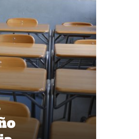
s
año