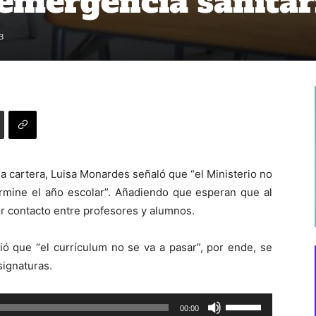
 emergencia sanitar
3
la cartera, Luisa Monardes señaló que “el Ministerio no
ermine el año escolar”. Añadiendo que esperan que al
r contacto entre profesores y alumnos.
ió que “el currículum no se va a pasar”, por ende, se
signaturas.
Utiliza
00:00