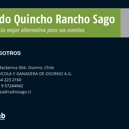
SOTROS
Mackenna 904, Osorno, Chile
ICOLA Y GANADERA DE OSORNO A.G.
64 223 2160
 9 57244942
sa@radiosago.cl