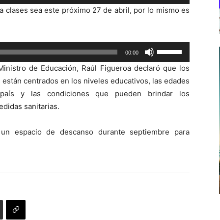
las
 clases sea este próximo 27 de abril, por lo mismo es
teclas
de
flecha
Utiliza
00:00
arriba/abajo
las
para
inistro de Educación, Raúl Figueroa declaró que los
teclas
aumentar
s están centrados en los niveles educativos, las edades
de
o
l país y las condiciones que pueden brindar los
flecha
disminuir
edidas sanitarias.
arriba/abajo
el
para
volumen.
 un espacio de descanso durante septiembre para
aumentar
o
disminuir
el
volumen.