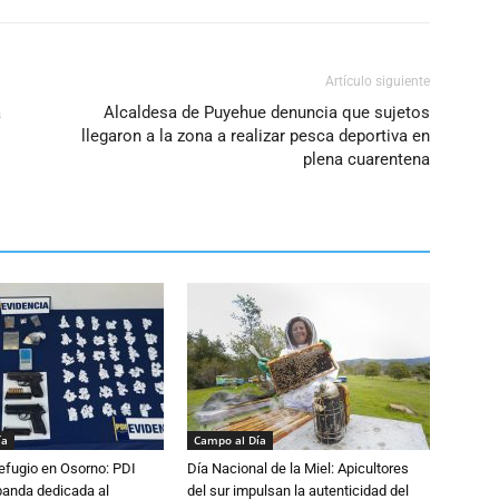
Artículo siguiente
a
Alcaldesa de Puyehue denuncia que sujetos
llegaron a la zona a realizar pesca deportiva en
plena cuarentena
ía
Campo al Día
efugio en Osorno: PDI
Día Nacional de la Miel: Apicultores
banda dedicada al
del sur impulsan la autenticidad del