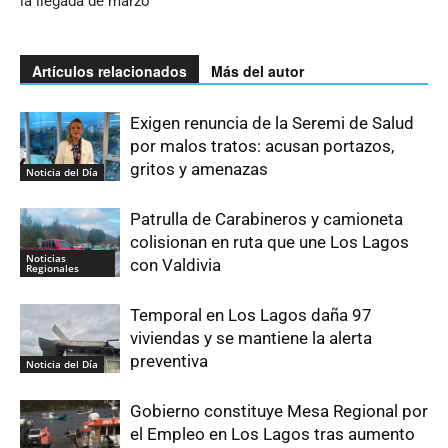
la llegada de marzo
Artículos relacionados
Más del autor
Exigen renuncia de la Seremi de Salud
por malos tratos: acusan portazos,
gritos y amenazas
Noticia del Día
Patrulla de Carabineros y camioneta
colisionan en ruta que une Los Lagos
Noticias
con Valdivia
Regionales
Temporal en Los Lagos daña 97
viviendas y se mantiene la alerta
preventiva
Noticia del Día
Gobierno constituye Mesa Regional por
el Empleo en Los Lagos tras aumento