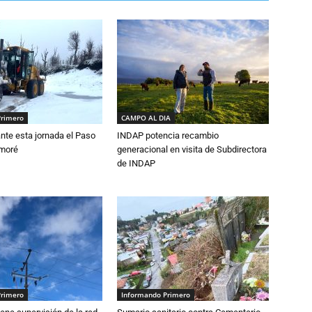
Primero
CAMPO AL DIA
nte esta jornada el Paso
INDAP potencia recambio
amoré
generacional en visita de Subdirectora
de INDAP
Primero
Informando Primero