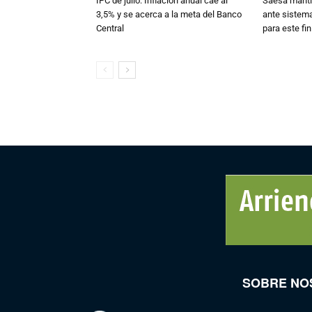
IPC de julio: Inflación anual cae al
Saesa mantie
3,5% y se acerca a la meta del Banco
ante sistema
Central
para este fi
SOBRE NO