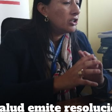
alud emite resoluc