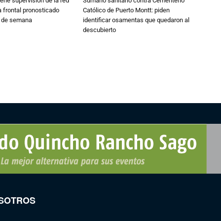
ne supervisión de la red
Sumario sanitario contra Cementerio
 frontal pronosticado
Católico de Puerto Montt: piden
n de semana
identificar osamentas que quedaron al
descubierto
SOTROS