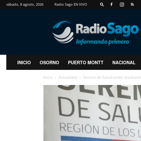
sábado, 8 agosto, 2026
Radio Sago EN VIVO
RadioSago
INICIO
OSORNO
PUERTO MONTT
NACIONAL
Inicio
Actualidad
Seremi de Salud emite resolució