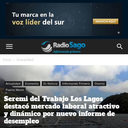
Inicio
Actualidad
Actualidad
Economía
Es Noticia
Informando Primero
Osorno
Puerto Montt
Seremi del Trabajo Los Lagos
destacó mercado laboral atractivo
y dinámico por nuevo informe de
desempleo