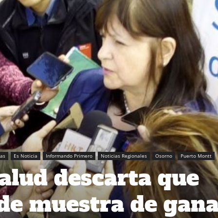
tas
Es Noticia
Informando Primero
Noticias Regionales
Osorno
Puerto Montt
alud descarta que
de muestra de gan