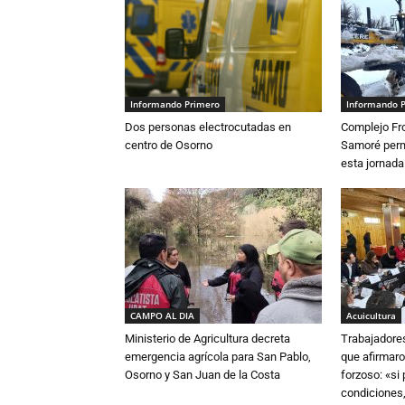
Informando Primero
Informando 
Dos personas electrocutadas en
Complejo Fro
centro de Osorno
Samoré perm
esta jornada
CAMPO AL DIA
Acuicultura
Ministerio de Agricultura decreta
Trabajadore
emergencia agrícola para San Pablo,
que afirmaro
Osorno y San Juan de la Costa
forzoso: «si
condiciones,