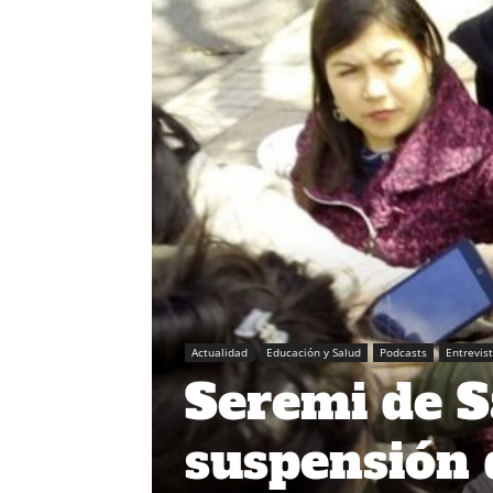
Actualidad
Educación y Salud
Podcasts
Entrevis
Seremi de S
suspensión 