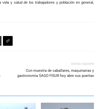
a vida y salud de los trabajadores y población en general,
aumentar
o
disminuir
el
volumen.
Artículo siguiente
Con muestra de caballares, maquinarias y
o
gastronomìa SAGO FISUR hoy abre sus puertas