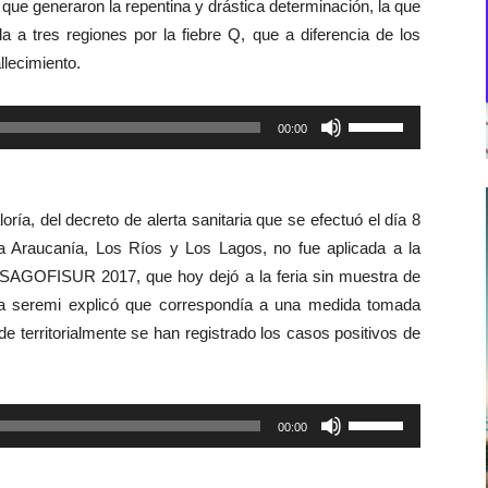
que generaron la repentina y drástica determinación, la que
da a tres regiones por la fiebre Q, que a diferencia de los
llecimiento.
Utiliza
00:00
las
teclas
de
ría, del decreto de alerta sanitaria que se efectuó el día 8
flecha
a Araucanía, Los Ríos y Los Lagos, no fue aplicada a la
arriba/abajo
 SAGOFISUR 2017, que hoy dejó a la feria sin muestra de
para
 la seremi explicó que correspondía a una medida tomada
aumentar
e territorialmente se han registrado los casos positivos de
o
disminuir
el
Utiliza
00:00
volumen.
las
teclas