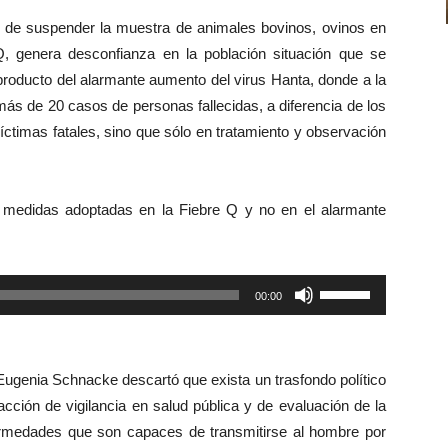
de
d de suspender la muestra de animales bovinos, ovinos en
flecha
 genera desconfianza en la población situación que se
arriba/abajo
 producto del alarmante aumento del virus Hanta, donde a la
para
ás de 20 casos de personas fallecidas, a diferencia de los
aumentar
íctimas fatales, sino que sólo en tratamiento y observación
o
disminuir
el
s medidas adoptadas en la Fiebre Q y no en el alarmante
volumen.
Utiliza
00:00
las
teclas
de
Eugenia Schnacke descartó que exista un trasfondo político
flecha
ción de vigilancia en salud pública y de evaluación de la
arriba/abajo
fermedades que son capaces de transmitirse al hombre por
para