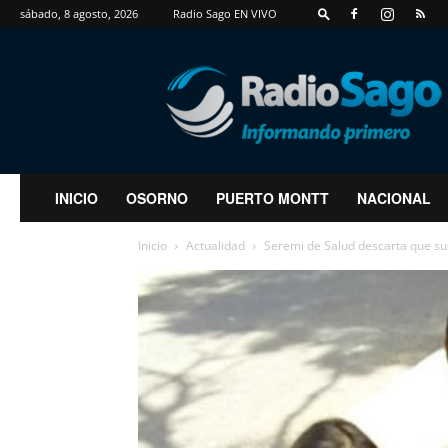
sábado, 8 agosto, 2026
Radio Sago EN VIVO
RadioSago
INICIO
OSORNO
PUERTO MONTT
NACIONAL
Inicio
Actualidad
Seremi de Salud descarta que su