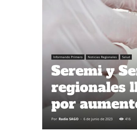
Informando Primero
Noticias Regionales
Salud
Seremi y Se
regionales 
por aumento
Por
Radio SAGO
-
6 de junio de 2023
416