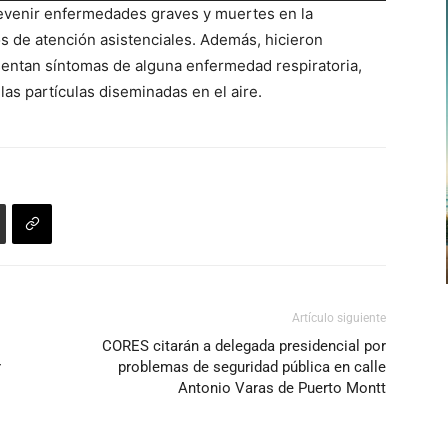
revenir enfermedades graves y muertes en la
teclas
os de atención asistenciales. Además, hicieron
de
esentan síntomas de alguna enfermedad respiratoria,
flecha
 las partículas diseminadas en el aire.
arriba/abajo
para
aumentar
o
disminuir
el
volumen.
Artículo siguiente
CORES citarán a delegada presidencial por
r
problemas de seguridad pública en calle
Antonio Varas de Puerto Montt