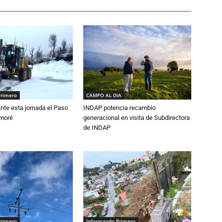
Primero
CAMPO AL DIA
nte esta jornada el Paso
INDAP potencia recambio
amoré
generacional en visita de Subdirectora
de INDAP
Primero
Informando Primero