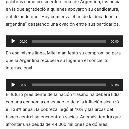
palabras como presidente electo de Argentina, instancia
en la que agradeció a quienes apoyaron su candidatura,
enfatizando que “Hoy comienza el fin de la decadencia
argentina” desatando una ovación entre sus partidarios.
Reproductor
00:00
00:00
de
En esa misma línea, Milei manifestó su compromiso para
audio
que la Argentina recupere su lugar en el concierto
internacional.
Reproductor
00:00
00:00
de
El futuro presidente de la nación trasandina deberá lidiar
audio
con una economía en estado crítico: la inflación alcanzó
el 138% anual, la pobreza llegó al 40% y las arcas del
banco central se encuentran vacías. Además, tendrá que
afrontar una deuda de 44.000 millones de dólares