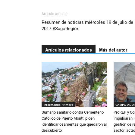
Artículo anterior
Resumen de noticias miércoles 19 de julio de
2017 #SagoRegión
Artículos relacionados
Más del autor
Informando Primero
CAMPO AL D
Sumario sanitario contra Cementerio
ProREP y Co
Católico de Puerto Montt: piden
impulsarán l
identificar osamentas que quedaron al
gestión de r
descubierto
sector lácte