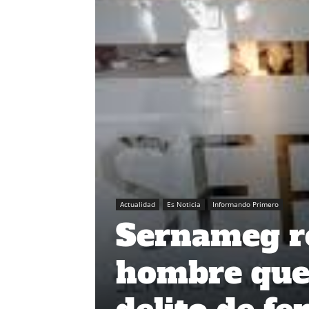
Actualidad
Es Noticia
Informando Primero
Sernameg r
hombre que 