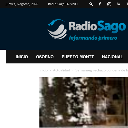
jueves, 6 agosto, 2026
Radio Sago EN VIVO
RadioSago
INICIO
OSORNO
PUERTO MONTT
NACIONAL
Inicio
Actualidad
Sernameg rechazó condena de hom