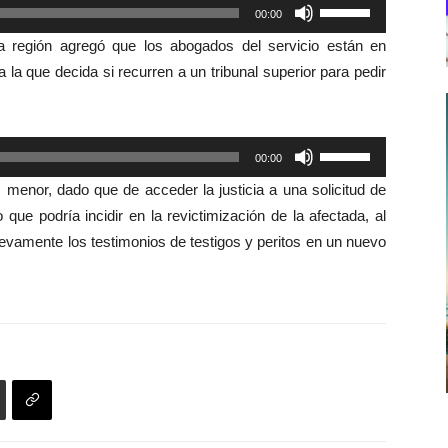
Utiliza
00:00
las
la región agregó que los abogados del servicio están en
teclas
 la que decida si recurren a un tribunal superior para pedir
de
flecha
arriba/abajo
Utiliza
00:00
para
las
aumentar
s menor, dado que de acceder la justicia a una solicitud de
teclas
o
o que podría incidir en la revictimización de la afectada, al
de
disminuir
uevamente los testimonios de testigos y peritos en un nuevo
flecha
el
arriba/abajo
volumen.
para
aumentar
o
disminuir
el
volumen.