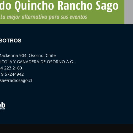
SOTROS
Mackenna 904, Osorno, Chile
ICOLA Y GANADERA DE OSORNO A.G.
64 223 2160
 9 57244942
sa@radiosago.cl