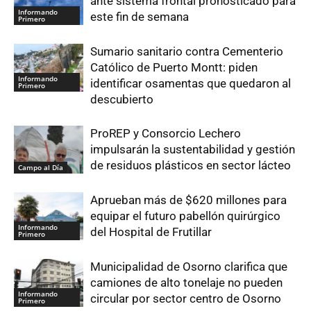
ante sistema frontal pronosticado para
Informando
este fin de semana
Primero
Sumario sanitario contra Cementerio
Católico de Puerto Montt: piden
Informando
identificar osamentas que quedaron al
Primero
descubierto
ProREP y Consorcio Lechero
impulsarán la sustentabilidad y gestión
de residuos plásticos en sector lácteo
Campo al Día
Aprueban más de $620 millones para
equipar el futuro pabellón quirúrgico
Informando
del Hospital de Frutillar
Primero
Municipalidad de Osorno clarifica que
camiones de alto tonelaje no pueden
Informando
circular por sector centro de Osorno
Primero