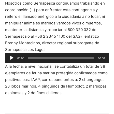
Nosotros como Sernapesca continuamos trabajando en
coordinación (…) para enfrentar esta contingencia y
reitero el llamado enérgico a la ciudadanía a no tocar, ni
manipular animales marinos varados vivos o muertos,
mantener la distancia y reportar al 800 320 032 de
Sernapesca o al +56 2 2345 1100 del SAG», enfatizó
Branny Montecinos, director regional subrogante de
Sernapesca Los Lagos.
Reproductor
00:00
00:00
de
A la fecha, a nivel nacional, se contabiliza un total de 38
audio
ejemplares de fauna marina protegida confirmados como
positivos para IAAP, correspondientes a: 2 chungungos,
28 lobos marinos, 4 pingüinos de Humboldt, 2 marsopas
espinosas y 2 delfines chilenos.