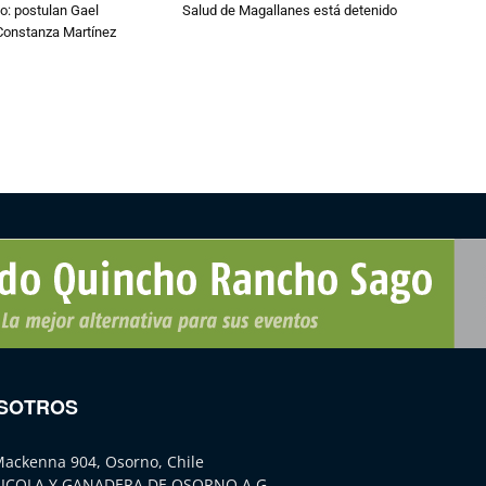
o: postulan Gael
Salud de Magallanes está detenido
onstanza Martínez
SOTROS
Mackenna 904, Osorno, Chile
ICOLA Y GANADERA DE OSORNO A.G.