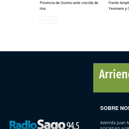
Provincia de Osorno ante crecida de
Frente Ampli
ríos
Yeomans y C
SOBRE NO
Avenida Juan 
SOCIEDAD AGR