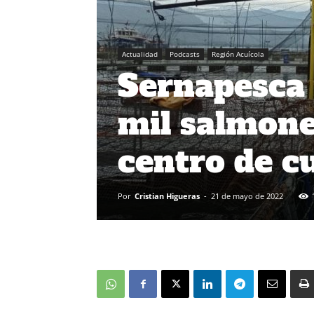
Actualidad
Podcasts
Región Acuícola
Sernapesca 
mil salmone
centro de cu
Por
Cristian Higueras
-
21 de mayo de 2022