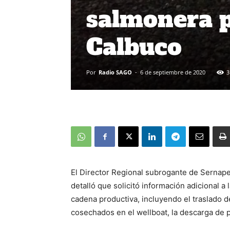
salmonera p
Calbuco
Por
Radio SAGO
-
6 de septiembre de 2020
3
El Director Regional subrogante de Sernape
detalló que solicitó información adicional 
cadena productiva, incluyendo el traslado d
cosechados en el wellboat, la descarga de p