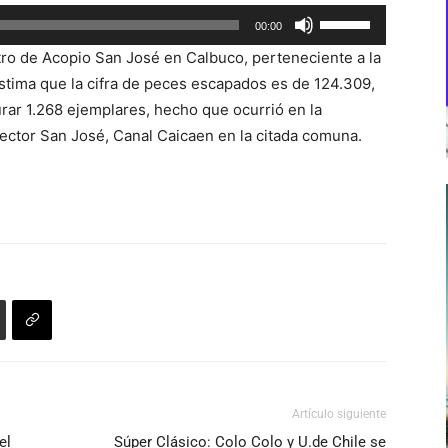
Utiliza
00:00
las
ro de Acopio San José en Calbuco, perteneciente a la
teclas
ima que la cifra de peces escapados es de 124.309,
de
rar 1.268 ejemplares, hecho que ocurrió en la
flecha
ector San José, Canal Caicaen en la citada comuna.
arriba/abajo
para
aumentar
o
disminuir
el
volumen.
Artículo siguiente
el
Súper Clásico: Colo Colo y U.de Chile se