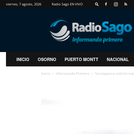
viernes, 7 agosto, 2026
Radio Sago EN VIVO
RadioSago
INICIO
OSORNO
PUERTO MONTT
NACIONAL
Inicio
Informando Primero
Sernapesca solicitó má