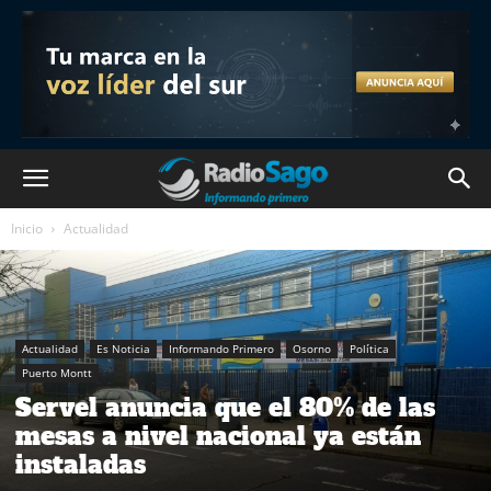
Inicio
Actualidad
Actualidad
Es Noticia
Informando Primero
Osorno
Política
Puerto Montt
Servel anuncia que el 80% de las
mesas a nivel nacional ya están
instaladas