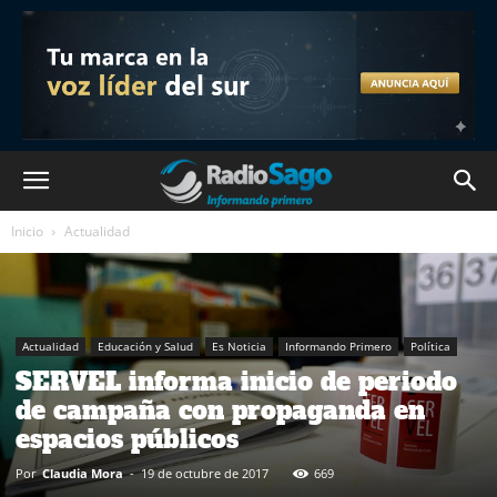
Inicio
Actualidad
Actualidad
Educación y Salud
Es Noticia
Informando Primero
Política
SERVEL informa inicio de periodo
de campaña con propaganda en
espacios públicos
Por
Claudia Mora
-
19 de octubre de 2017
669