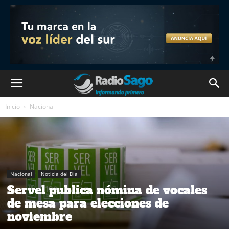
Inicio
Nacional
Nacional
Noticia del Día
Servel publica nómina de vocales
de mesa para elecciones de
noviembre