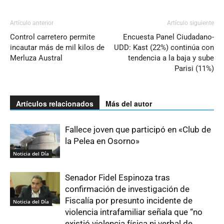
Artículo anterior
Artículo siguiente
Control carretero permite
Encuesta Panel Ciudadano-
incautar más de mil kilos de
UDD: Kast (22%) continúa con
Merluza Austral
tendencia a la baja y sube
Parisi (11%)
Artículos relacionados
Más del autor
Fallece joven que participó en «Club de
la Pelea en Osorno»
Noticia del Día
Senador Fidel Espinoza tras
confirmación de investigación de
Fiscalía por presunto incidente de
Noticia del Día
violencia intrafamiliar señala que “no
existió violencia física ni verbal de...