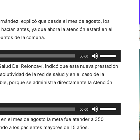
ernández, explicó que desde el mes de agosto, los
hacían antes, ya que ahora la atención estará en el
puntos de la comuna.
Utiliza
00:00
las
 Salud Del Reloncaví, indicó que esta nueva prestación
teclas
olutividad de la red de salud y en el caso de la
de
le, porque se administra directamente la Atención
flecha
arriba/abajo
para
Utiliza
00:00
aumentar
las
o
 en el mes de agosto la meta fue atender a 350
teclas
disminuir
ndo a los pacientes mayores de 15 años.
de
el
flecha