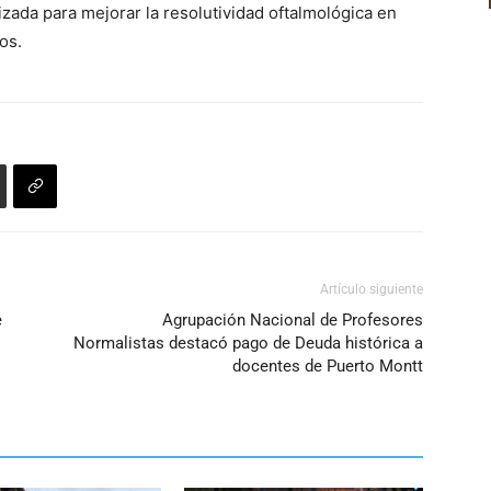
volumen.
izada para mejorar la resolutividad oftalmológica en
arriba/abajo
os.
para
aumentar
o
disminuir
el
volumen.
Artículo siguiente
e
Agrupación Nacional de Profesores
Normalistas destacó pago de Deuda histórica a
docentes de Puerto Montt