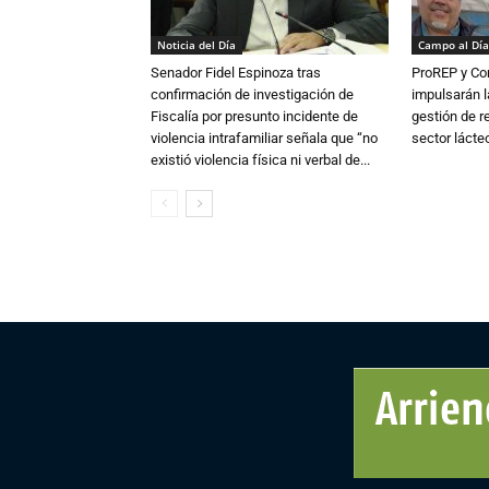
Noticia del Día
Campo al Día
Senador Fidel Espinoza tras
ProREP y Co
confirmación de investigación de
impulsarán l
Fiscalía por presunto incidente de
gestión de r
violencia intrafamiliar señala que “no
sector lácte
existió violencia física ni verbal de...