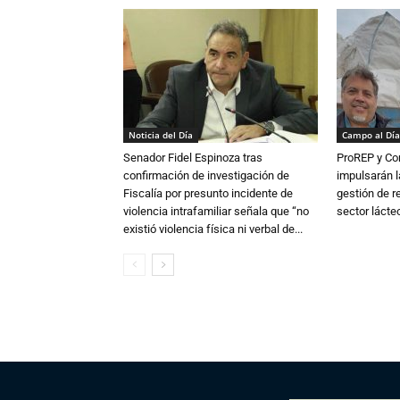
Noticia del Día
Campo al Día
Senador Fidel Espinoza tras
ProREP y Co
confirmación de investigación de
impulsarán l
Fiscalía por presunto incidente de
gestión de r
violencia intrafamiliar señala que “no
sector lácte
existió violencia física ni verbal de...