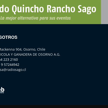
SOTROS
Mackenna 904, Osorno, Chile
ICOLA Y GANADERA DE OSORNO A.G.
64 223 2160
 9 57244942
sa@radiosago.cl