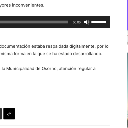
yores inconvenientes.
Utiliza
00:00
las
teclas
de
documentación estaba respaldada digitalmente, por lo
flecha
a misma forma en la que se ha estado desarrollando.
arriba/abajo
para
e la Municipalidad de Osorno, atención regular al
aumentar
o
disminuir
el
volumen.