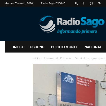
viernes, 7 agosto, 2026
Radio Sago EN VIVO
RadioSago
INICIO
OSORNO
PUERTO MONTT
NACIONAL
Inicio
Informando Primero
Serviu Los Lagos confirm