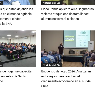
IA
Noticia del Día
s que están dejando las
Liceo Rahue aplicará Aula Segura tras
ias en el mundo agrícola
violento ataque con destornillador:
 comenta el Vice-
alumno no volverá a clases
e la SNA
ía
Noticia del Día
s de hogar se capacitan
Encuentro del Agro 2026: Analizaran
 en aulas de Santo
estrategias para reactivar el
no
crecimiento económico en el sur de
Chile