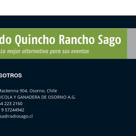
SOTROS
Mackenna 904, Osorno, Chile
ICOLA Y GANADERA DE OSORNO A.G.
64 223 2160
 9 57244942
sa@radiosago.cl