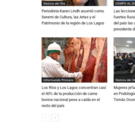
Noticia del Día
CAMPO AL D
Periodista Karen Lindh asumió como
Las leccione
Seremi de Cultura, las Artes y el
fuertes lluv
Patrimonio de la región de Los Lagos
del país las
presidente d
Informando Primero
Noticia del D
Los Ríos y Los Lagos concentran casi
Mujeres jefa
el 40% de la producción de carne
en Podología
bovina nacional pese a caída en el
Tomás Osor
resto del país