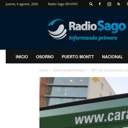
jueves, 6 agosto, 2026
Radio Sago EN VIVO
RadioSago
INICIO
OSORNO
PUERTO MONTT
NACIONAL
Inicio
Informando Primero
SIAT de Carabineros inv