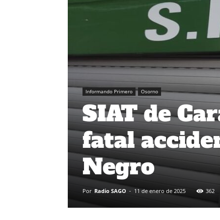
Informando Primero
Osorno
SIAT de Car
fatal accide
Negro
Por
Radio SAGO
-
11 de enero de 2025
362