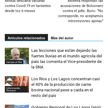
Minsal descarta vacunas
Moreira respondió las
contra Covid-19 en lactantes
acusaciones de Bolsonaro
desde los 6 meses
contra el pdte. Boric: “No
corresponde, no aceptamos
intromisiones ajenas”
Artículos relacionados
Más del autor
Las lecciones que están dejando las
fuertes lluvias en el mundo agrícola del
país las comenta el Vice-presidente de
Campo al Día
la SNA
Los Ríos y Los Lagos concentran casi
el 40% de la producción de carne
Informando
bovina nacional pese a caída en el
Primero
resto del país
Gobierno Regional de Los Lagos lanzó