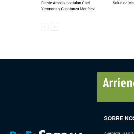
Frente Amplio: postulan Gael
Salud de Ma
Yeomans y Constanza Martínez
SOBRE NO
Avenida Juan 