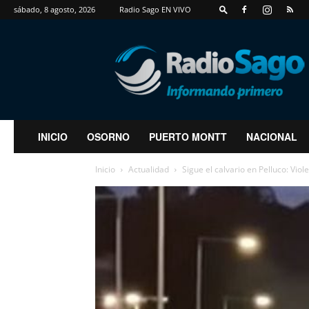
sábado, 8 agosto, 2026
Radio Sago EN VIVO
RadioSago
INICIO
OSORNO
PUERTO MONTT
NACIONAL
Inicio
Actualidad
Sigue el calvario en Pelluco: Viol