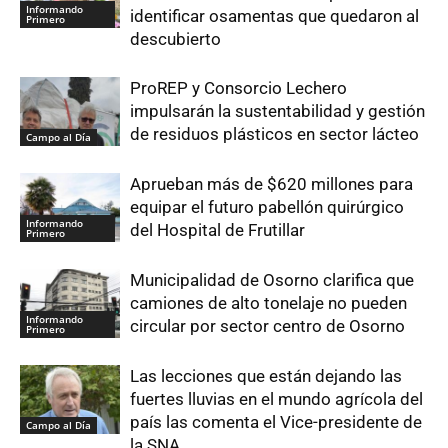
Informando
identificar osamentas que quedaron al
Primero
descubierto
ProREP y Consorcio Lechero
impulsarán la sustentabilidad y gestión
de residuos plásticos en sector lácteo
Campo al Día
Aprueban más de $620 millones para
equipar el futuro pabellón quirúrgico
Informando
del Hospital de Frutillar
Primero
Municipalidad de Osorno clarifica que
camiones de alto tonelaje no pueden
Informando
circular por sector centro de Osorno
Primero
Las lecciones que están dejando las
fuertes lluvias en el mundo agrícola del
país las comenta el Vice-presidente de
Campo al Día
la SNA