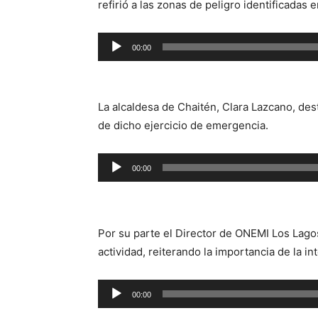
refirió a las zonas de peligro identificadas
Reproductor
00:00
de
audio
La alcaldesa de Chaitén, Clara Lazcano, des
de dicho ejercicio de emergencia.
Reproductor
00:00
de
audio
Por su parte el Director de ONEMI Los Lagos
actividad, reiterando la importancia de la i
Reproductor
00:00
de