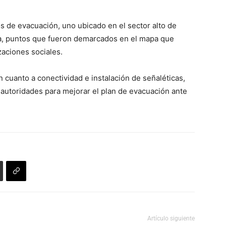
teclas
disminuir
de
el
os de evacuación, uno ubicado en el sector alto de
flecha
volumen.
ra, puntos que fueron demarcados en el mapa que
arriba/abajo
aciones sociales.
para
aumentar
n cuanto a conectividad e instalación de señaléticas,
o
 autoridades para mejorar el plan de evacuación ante
disminuir
el
volumen.
Artículo siguiente