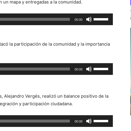
 en un mapa y entregadas a la comunidad.
Utiliza
00:00
las
teclas
de
tacó la participación de la comunidad y la importancia
flecha
arriba/abajo
para
Utiliza
00:00
aumentar
las
o
teclas
disminuir
de
el
, Alejandro Vergés, realizó un balance positivo de la
flecha
volumen.
ntegración y participación ciudadana.
arriba/abajo
para
Utiliza
aumentar
00:00
las
o