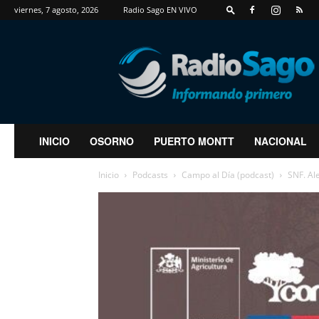
viernes, 7 agosto, 2026
Radio Sago EN VIVO
RadioSago
INICIO
OSORNO
PUERTO MONTT
NACIONAL
Inicio
Podcasts
Campo al Día (podcast)
SNF. Ale