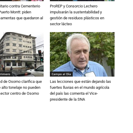
tario contra Cementerio
ProREP y Consorcio Lechero
Puerto Montt: piden
impulsarán la sustentabilidad y
osamentas que quedaron al
gestión de residuos plásticos en
sector lácteo
Primero
Campo al Día
d de Osorno clarifica que
Las lecciones que están dejando las
alto tonelaje no pueden
fuertes lluvias en el mundo agrícola
 sector centro de Osorno
del país las comenta el Vice-
presidente de la SNA