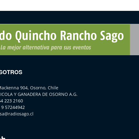
SOTROS
Mackenna 904, Osorno, Chile
ICOLA Y GANADERA DE OSORNO A.G.
64 223 2160
 9 57244942
sa@radiosago.cl